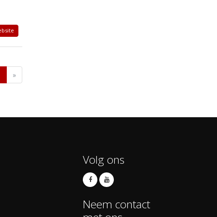
bsite
1
»
Volg ons
Neem contact