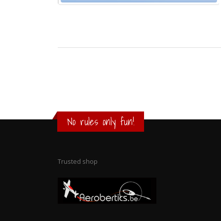
No rules only fun!
Trusted shop