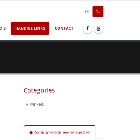
FR
NL
O'S
HANDIGE LINKS
CONTACT
Categories
Winkels
Aankomende evenementen