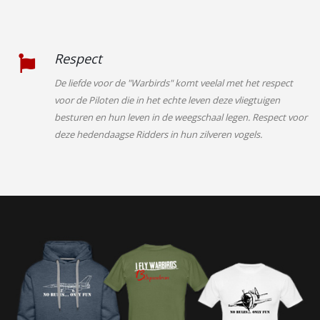
Respect
De liefde voor de "Warbirds" komt veelal met het respect
voor de Piloten die in het echte leven deze vliegtuigen
besturen en hun leven in de weegschaal legen. Respect voor
deze hedendaagse Ridders in hun zilveren vogels.