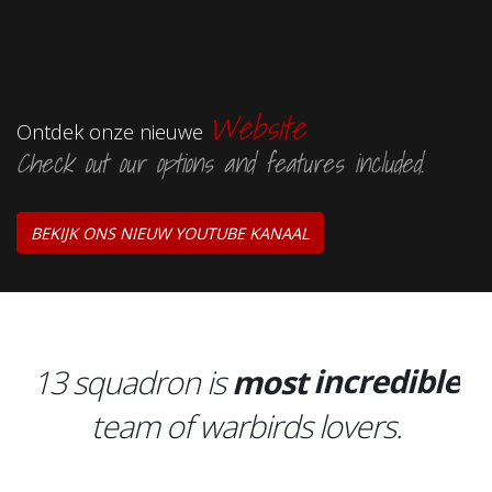
Website
Ontdek onze nieuwe
Check out our options and features included.
BEKIJK ONS NIEUW YOUTUBE KANAAL
funny
13 squadron is
most
team
of warbirds lovers.
awesome
incredible