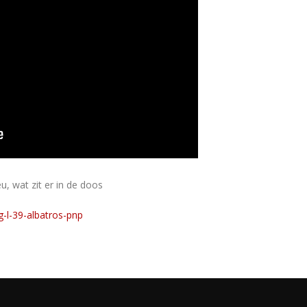
, wat zit er in de doos
-l-39-albatros-pnp