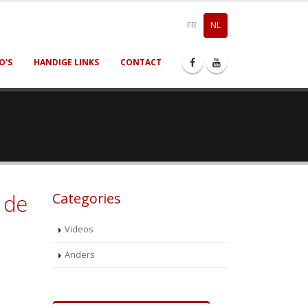
FR
NL
O'S
HANDIGE LINKS
CONTACT
n de
Categories
Videos
Anders