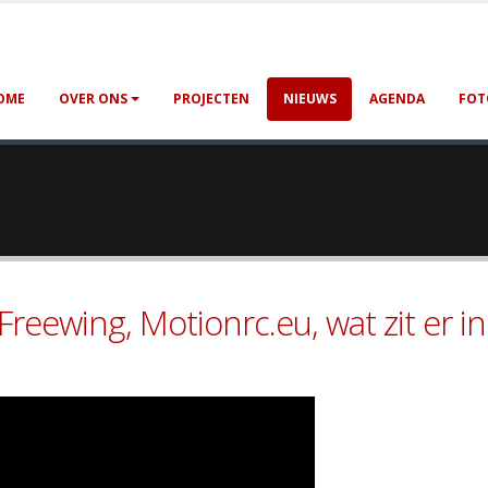
OME
OVER ONS
PROJECTEN
NIEUWS
AGENDA
FOT
reewing, Motionrc.eu, wat zit er i