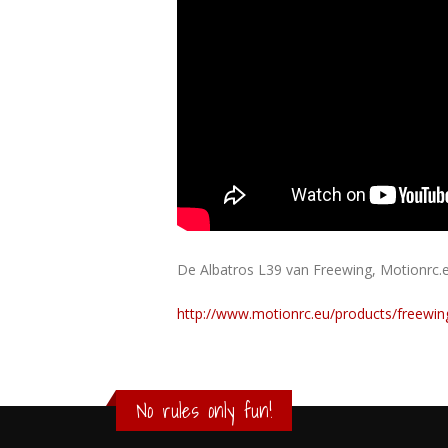
De Albatros L39 van Freewing, Motionrc.eu
http://www.motionrc.eu/products/freewing
No rules only fun!