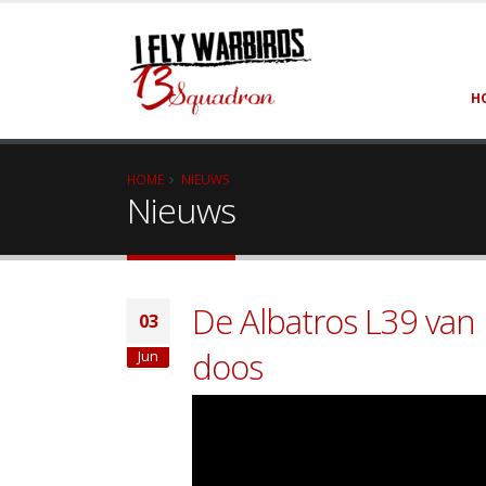
H
HOME
NIEUWS
Nieuws
De Albatros L39 van F
03
doos
Jun